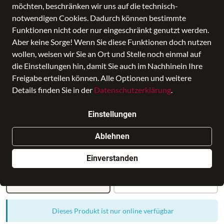
möchten, beschränken wir uns auf die technisch-
notwendigen Cookies. Dadurch können bestimmte
Funktionen nicht oder nur eingeschränkt genutzt werden.
Aber keine Sorge! Wenn Sie diese Funktionen doch nutzen
wollen, weisen wir Sie an Ort und Stelle noch einmal auf
die Einstellungen hin, damit Sie auch im Nachhinein Ihre
Valentino Handtasche
Freigabe erteilen können. Alle Optionen und weitere
Preis
109,99 €
Details finden Sie in der
Datenschutzerklärung
.
inkl. MwSt., Versand
GRATIS
Einstellungen
Nur noch weniger als 3 Artikel im Geschäft vorhanden.
Ablehnen
Einverstanden
109,99 €
109,99 €
Dieses Produkt ist nur online verfügbar