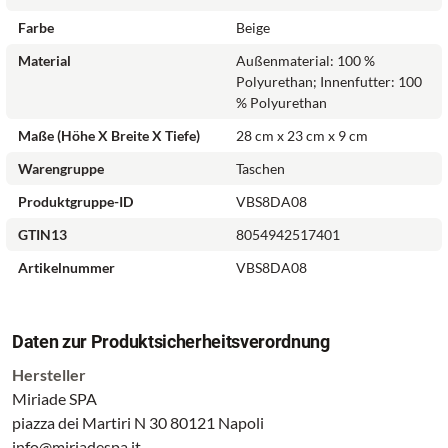
Farbe
Beige
Material
Außenmaterial: 100 %
Polyurethan; Innenfutter: 100
% Polyurethan
Maße (Höhe X Breite X Tiefe)
28 cm x 23 cm x 9 cm
Warengruppe
Taschen
Produktgruppe-ID
VBS8DA08
GTIN13
8054942517401
Artikelnummer
VBS8DA08
Daten zur Produktsicherheitsverordnung
Hersteller
Miriade SPA
piazza dei Martiri N 30 80121 Napoli
info@miriadespa.it