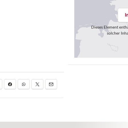
I
Dieses Element enthä
solcher Inh