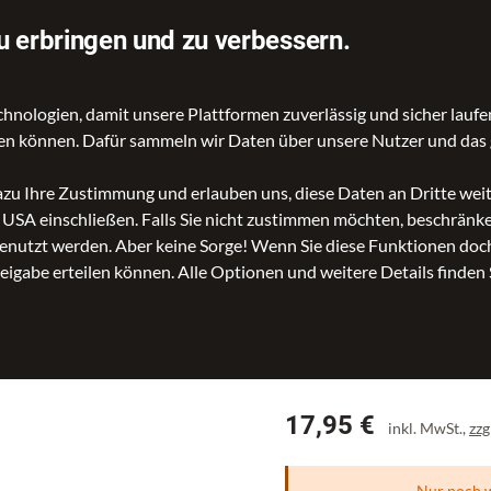
on Kundinnen und Kunden empfohlen
u erbringen und zu verbessern.
ologien, damit unsere Plattformen zuverlässig und sicher laufen
gen können. Dafür sammeln wir Daten über unsere Nutzer und das 
Schlüsselanhänger Schlüsselanhänger Schwarz
dazu Ihre Zustimmung und erlauben uns, diese Daten an Dritte we
n USA einschließen. Falls Sie nicht zustimmen möchten, beschrän
nutzt werden. Aber keine Sorge! Wenn Sie diese Funktionen doch 
reigabe erteilen können. Alle Optionen und weitere Details finden 
NEW SILK Sc
Schlüsselan
Preis
17,95 €
inkl. MwSt.,
zzg
Nur noch w