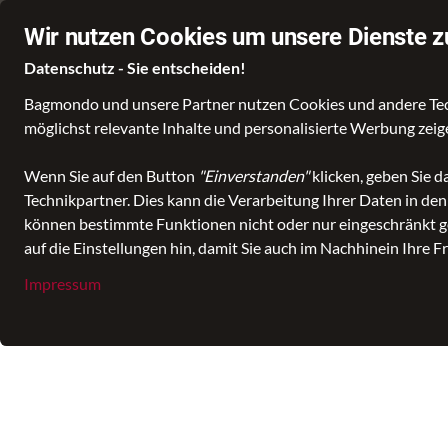
Stationärer Händler in Rottweil
Schnelle Lieferung
V
Wir nutzen Cookies um unsere Dienste z
Datenschutz - Sie entscheiden!
Bagmondo und unsere Partner nutzen Cookies und andere Techn
möglichst relevante Inhalte und personalisierte Werbung zei
alle Kategorien
Accessoires
Schlüsselanhänger
NEW SILK 
Wenn Sie auf den Button
"Einverstanden"
klicken, geben Sie 
Technikpartner. Dies kann die Verarbeitung Ihrer Daten in de
können bestimmte Funktionen nicht oder nur eingeschränkt ge
auf die Einstellungen hin, damit Sie auch im Nachhinein Ihre F
Impressum