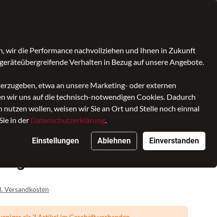
Was ist bagmondo.de?
Kontrast
Mein Konto
Wunschliste
Warenkorb
, wir die Performance nachvollziehen und Ihnen in Zukunft
geräteübergreifende Verhalten in Bezug auf unsere Angebote.
iterzugeben, etwa an unsere Marketing- oder externen
ken wir uns auf die technisch-notwendigen Cookies. Dadurch
nutzen wollen, weisen wir Sie an Ort und Stelle noch einmal
Sie in der
Datenschutzerklärung
.
hlüsselanhänger
Einstellungen
Ablehnen
Einverstanden
hänger Schwarz
l. Versandkosten
eniger als 3 Artikel im Geschäft vorhanden.